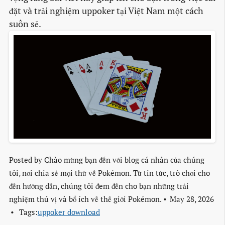
đặt và trải nghiệm uppoker tại Việt Nam một cách
suôn sẻ.
Posted by
Chào mừng bạn đến với blog cá nhân của chúng
tôi, nơi chia sẻ mọi thứ về Pokémon. Từ tin tức, trò chơi cho
đến hướng dẫn, chúng tôi đem đến cho bạn những trải
nghiệm thú vị và bổ ích về thế giới Pokémon.
May 28, 2026
Tags:
uppoker download