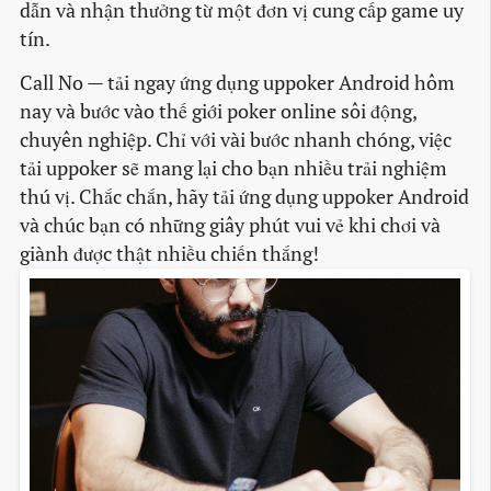
dẫn và nhận thưởng từ một đơn vị cung cấp game uy
tín.
Call No — tải ngay ứng dụng uppoker Android hôm
nay và bước vào thế giới poker online sôi động,
chuyên nghiệp. Chỉ với vài bước nhanh chóng, việc
tải uppoker sẽ mang lại cho bạn nhiều trải nghiệm
thú vị. Chắc chắn, hãy tải ứng dụng uppoker Android
và chúc bạn có những giây phút vui vẻ khi chơi và
giành được thật nhiều chiến thắng!