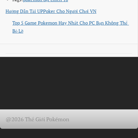
Hướng Dẫn Tải UPPoker Cho Người Chơi VN
Top 5 Game Pokemon Hay Nhất Cho PC Bạn Không Thể 
Bỏ Lỡ
@2026 Thế Giới Pokémon