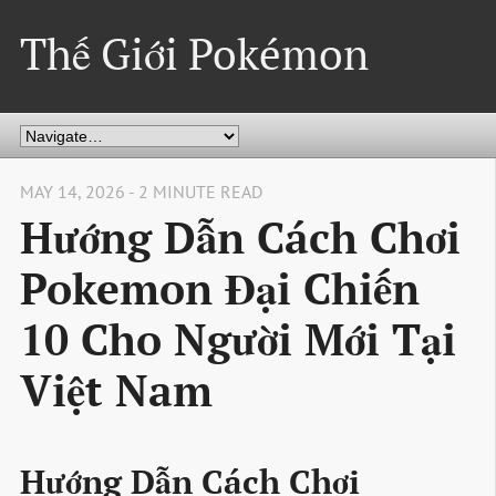
Thế Giới Pokémon
MAY 14, 2026 - 2 MINUTE READ
Hướng Dẫn Cách Chơi
Pokemon Đại Chiến
10 Cho Người Mới Tại
Việt Nam
Hướng Dẫn Cách Chơi