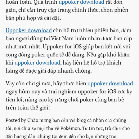
hoàn toàn. Quá trình
uppoker download
rất đơn
giản, chỉ cần truy cập trang chính thức, chọn phiên
bản phù hợp và cài đặt.
Uppoker download
còn hỗ trợ nhiều phiên bản, đảm
bảo người dùng tại Việt Nam luôn nhận được bản cập
nhật mới nhất. Uppoker for iOS giúp bạn kết nối với
cộng đồng poker quốc tế dễ dàng. Nếu gặp khó khăn
khi
uppoker download
, hãy liên hệ hỗ trợ khách
hàng để được giải đáp nhanh chóng.
Vậy còn chờ gì nữa, hãy thực hiện
uppoker download
ngay hôm nay và trải nghiệm uppoker for iOS cực kỳ
tiện lợi, nâng cao kỹ năng chơi poker cùng bạn bè
trên toàn thế giới!
Posted by
Chào mừng bạn đến với blog cá nhân của chúng
tôi, nơi chia sẻ mọi thứ về Pokémon. Từ tin tức, trò chơi cho
đến hướng dẫn, chúng tôi đem đến cho bạn những trải