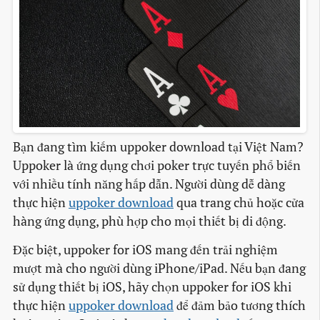
Bạn đang tìm kiếm uppoker download tại Việt Nam?
Uppoker là ứng dụng chơi poker trực tuyến phổ biến
với nhiều tính năng hấp dẫn. Người dùng dễ dàng
thực hiện
uppoker download
qua trang chủ hoặc cửa
hàng ứng dụng, phù hợp cho mọi thiết bị di động.
Đặc biệt, uppoker for iOS mang đến trải nghiệm
mượt mà cho người dùng iPhone/iPad. Nếu bạn đang
sử dụng thiết bị iOS, hãy chọn uppoker for iOS khi
thực hiện
uppoker download
để đảm bảo tương thích